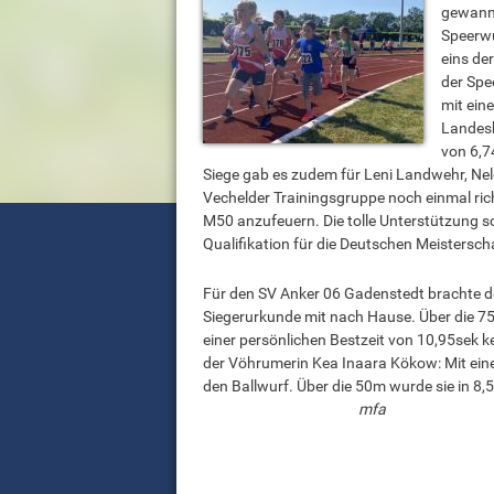
gewann 
Speerwu
eins de
der Spe
mit ein
Landesb
von 6,7
Siege gab es zudem für Leni Landwehr, Ne
Vechelder Trainingsgruppe noch einmal ric
M50 anzufeuern. Die tolle Unterstützung sch
Qualifikation für die Deutschen Meistersch
Für den SV Anker 06 Gadenstedt brachte de
Siegerurkunde mit nach Hause. Über die 75
einer persönlichen Bestzeit von 10,95sek ke
der Vöhrumerin Kea Inaara Kökow: Mit ein
den Ballwurf. Über die 50m wur
mfa