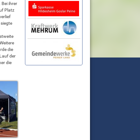
Bei ihrer
uf Platz
erlief
 siegte
stweite
Weitere
rde die
Lauf der
ker die