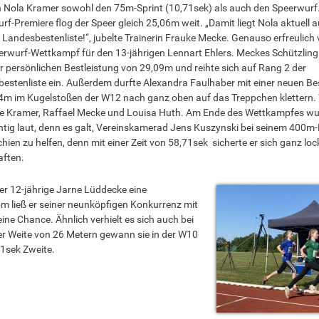
Nola Kramer sowohl den 75m-Sprint (10,71sek) als auch den Speerwurf. 
rf-Premiere flog der Speer gleich 25,06m weit. „Damit liegt Nola aktuell a
r Landesbestenliste!“, jubelte Trainerin Frauke Mecke. Genauso erfreulich v
erwurf-Wettkampf für den 13-jährigen Lennart Ehlers. Meckes Schützling
er persönlichen Bestleistung von 29,09m und reihte sich auf Rang 2 der
estenliste ein. Außerdem durfte Alexandra Faulhaber mit einer neuen Be
4m im Kugelstoßen der W12 nach ganz oben auf das Treppchen klettern. 
le Kramer, Raffael Mecke und Louisa Huth. Am Ende des Wettkampfes wu
htig laut, denn es galt, Vereinskamerad Jens Kuszynski bei seinem 400m-
ien zu helfen, denn mit einer Zeit von 58,71sek sicherte er sich ganz loc
aften.
r 12-jährige Jarne Lüddecke eine
m ließ er seiner neunköpfigen Konkurrenz mit
ine Chance. Ähnlich verhielt es sich auch bei
er Weite von 26 Metern gewann sie in der W10
de sie in 8,51sek Zweite.