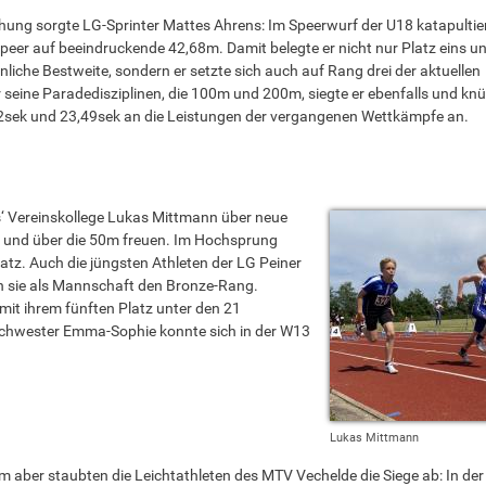
chung sorgte LG-Sprinter Mattes Ahrens: Im Speerwurf der U18 katapultier
er auf beeindruckende 42,68m. Damit belegte er nicht nur Platz eins u
önliche Bestweite, sondern er setzte sich auch auf Rang drei der aktuellen
 seine Paradedisziplinen, die 100m und 200m, siegte er ebenfalls und knü
62sek und 23,49sek an die Leistungen der vergangenen Wettkämpfe an.
s‘ Vereinskollege Lukas Mittmann über neue
 und über die 50m freuen. Im Hochsprung
latz. Auch die jüngsten Athleten der LG Peiner
n sie als Mannschaft den Bronze-Rang.
it ihrem fünften Platz unter den 21
 Schwester Emma-Sophie konnte sich in der W13
Lukas Mittmann
em aber staubten die Leichtathleten des MTV Vechelde die Siege ab: In de