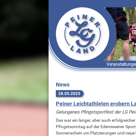
Veranstaltunge
Termine & Er
Organisatori
News
28.05.2023
Peiner Leichtathleten erobern L
Gelungenes Pfingstsportfest der LG Pei
Das war ein langer, aber auch erfolgreich
Pfingstsonntag auf der Edemissener Sporta
Sonnenschein um Platzierungen und neue Be