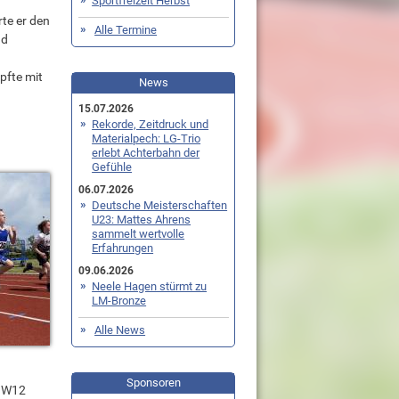
Sportfreizeit Herbst
te er den
Alle Termine
nd
pfte mit
News
15.07.2026
Rekorde, Zeitdruck und
Materialpech: LG-Trio
erlebt Achterbahn der
Gefühle
06.07.2026
Deutsche Meisterschaften
U23: Mattes Ahrens
sammelt wertvolle
Erfahrungen
09.06.2026
Neele Hagen stürmt zu
LM-Bronze
Alle News
Sponsoren
r W12