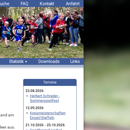
uche
FAQ
Kontakt
Anfahrt
Statistik
Downloads
Links
Erfolge
Bestenlisten
Termine
Rekorde
23.08.2026
Herbert Schrader -
Sommersportfest
12.09.2026
Kreismeisterschaften
 Land am
Einzel/Staffeln
21.10.2026 - 25.10.2026
leer aus.