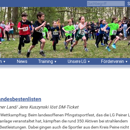
S
n
News
Training
Unsere LG
Förderverein
gebnisse
Trainingszeiten
Über uns
Unsere Arbeit
sches
Trainer
Athleten
Vorstand
Sportstätten
Vorstand
Mitgliedschaft
Stammvereine
Sponsoren
Bekleidung
andesbestenlisten
ner Land/ Jens Kuszynski löst DM-Ticket
er Wettkampftag: Beim landesoffenen Pfingstsportfest, das die LG Peiner
nlage veranstaltet hat, kämpften die rund 350 Aktiven bei strahlendem
stleistungen. Dabei gingen auch die Sportler aus dem Kreis Peine nicht 