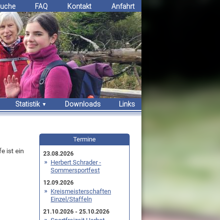
uche
FAQ
Kontakt
Anfahrt
Statistik
Downloads
Links
Erfolge
Bestenlisten
Termine
Rekorde
 ist ein
23.08.2026
Herbert Schrader -
Sommersportfest
12.09.2026
Kreismeisterschaften
Einzel/Staffeln
21.10.2026 - 25.10.2026