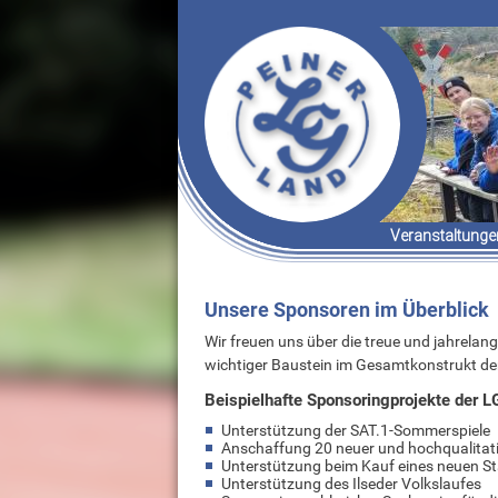
Veranstaltunge
Termine & Er
Organisatori
Unsere Sponsoren im Überblick
Wir freuen uns über die treue und jahrelan
wichtiger Baustein im Gesamtkonstrukt der
Beispielhafte Sponsoringprojekte der L
Unterstützung der SAT.1-Sommerspiele
Anschaffung 20 neuer und hochqualitat
Unterstützung beim Kauf eines neuen 
Unterstützung des Ilseder Volkslaufes