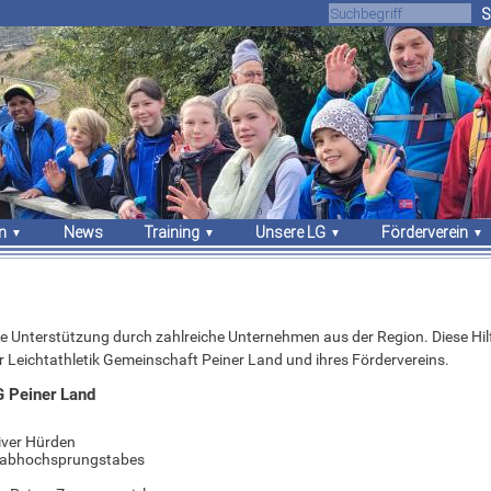
S
n
News
Training
Unsere LG
Förderverein
gebnisse
Trainingszeiten
Über uns
Unsere Arbeit
sches
Trainer
Athleten
Vorstand
Sportstätten
Vorstand
Mitgliedschaft
ge Unterstützung durch zahlreiche Unternehmen aus der Region. Diese Hilfe
Stammvereine
Sponsoren
 Leichtathletik Gemeinschaft Peiner Land und ihres Fördervereins.
Bekleidung
G Peiner Land
iver Hürden
Stabhochsprungstabes