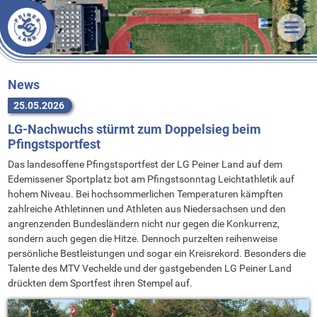
Veranstaltungen
News
Termine & Ergebnisse
Training
Organisatorisches
Unsere LG
Trainingszeiten
News
25.05.2026
Förderverein
Trainer
Über uns
LG-Nachwuchs stürmt zum Doppelsieg beim
Statistik
Sportstätten
Athleten
Unsere Arbeit
Pfingstsportfest
Downloads
Vorstand
Vorstand
Erfolge
Das landesoffene Pfingstsportfest der LG Peiner Land auf dem
Links
Stammvereine
Mitgliedschaft
Bestenlisten
Edemissener Sportplatz bot am Pfingstsonntag Leichtathletik auf
hohem Niveau. Bei hochsommerlichen Temperaturen kämpften
Bekleidung
Sponsoren
Rekorde
zahlreiche Athletinnen und Athleten aus Niedersachsen und den
angrenzenden Bundesländern nicht nur gegen die Konkurrenz,
FAQ
sondern auch gegen die Hitze. Dennoch purzelten reihenweise
Kontakt
persönliche Bestleistungen und sogar ein Kreisrekord. Besonders die
Talente des MTV Vechelde und der gastgebenden LG Peiner Land
Anfahrt
drückten dem Sportfest ihren Stempel auf.