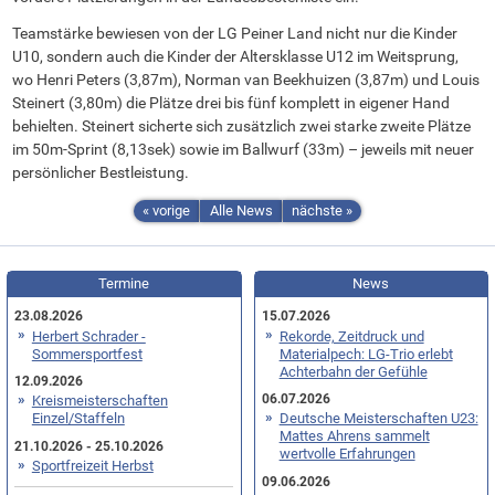
Teamstärke bewiesen von der LG Peiner Land nicht nur die Kinder
U10, sondern auch die Kinder der Altersklasse U12 im Weitsprung,
wo Henri Peters (3,87m), Norman van Beekhuizen (3,87m) und Louis
Steinert (3,80m) die Plätze drei bis fünf komplett in eigener Hand
behielten. Steinert sicherte sich zusätzlich zwei starke zweite Plätze
im 50m-Sprint (8,13sek) sowie im Ballwurf (33m) – jeweils mit neuer
persönlicher Bestleistung.
« vorige
Alle News
nächste »
Termine
News
23.08.2026
15.07.2026
Herbert Schrader -
Rekorde, Zeitdruck und
Sommersportfest
Materialpech: LG-Trio erlebt
Achterbahn der Gefühle
12.09.2026
06.07.2026
Kreismeisterschaften
Einzel/Staffeln
Deutsche Meisterschaften U23:
Mattes Ahrens sammelt
21.10.2026 - 25.10.2026
wertvolle Erfahrungen
Sportfreizeit Herbst
09.06.2026