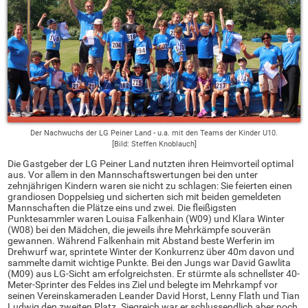
Der Nachwuchs der LG Peiner Land - u.a. mit den Teams der Kinder U10.
[Bild: Steffen Knoblauch]
Die Gastgeber der LG Peiner Land nutzten ihren Heimvorteil optimal
aus. Vor allem in den Mannschaftswertungen bei den unter
zehnjährigen Kindern waren sie nicht zu schlagen: Sie feierten einen
grandiosen Doppelsieg und sicherten sich mit beiden gemeldeten
Mannschaften die Plätze eins und zwei. Die fleißigsten
Punktesammler waren Louisa Falkenhain (W09) und Klara Winter
(W08) bei den Mädchen, die jeweils ihre Mehrkämpfe souverän
gewannen. Während Falkenhain mit Abstand beste Werferin im
Drehwurf war, sprintete Winter der Konkurrenz über 40m davon und
sammelte damit wichtige Punkte. Bei den Jungs war David Gawlita
(M09) aus LG-Sicht am erfolgreichsten. Er stürmte als schnellster 40-
Meter-Sprinter des Feldes ins Ziel und belegte im Mehrkampf vor
seinen Vereinskameraden Leander David Horst, Lenny Flath und Tian
Ludwig den zweiten Platz. Siegreich war er schlussendlich aber noch