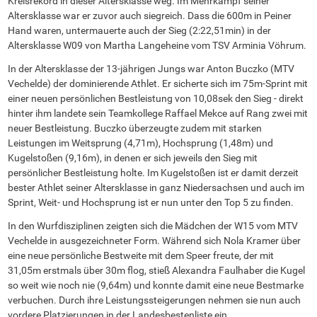
Kreisrekord in dieser Altersklasse weg. Im Mehrkampf seiner
Altersklasse war er zuvor auch siegreich. Dass die 600m in Peiner
Hand waren, untermauerte auch der Sieg (2:22,51min) in der
Altersklasse W09 von Martha Langeheine vom TSV Arminia Vöhrum.
In der Altersklasse der 13-jährigen Jungs war Anton Buczko (MTV
Vechelde) der dominierende Athlet. Er sicherte sich im 75m-Sprint mit
einer neuen persönlichen Bestleistung von 10,08sek den Sieg - direkt
hinter ihm landete sein Teamkollege Raffael Mekce auf Rang zwei mit
neuer Bestleistung. Buczko überzeugte zudem mit starken
Leistungen im Weitsprung (4,71m), Hochsprung (1,48m) und
Kugelstoßen (9,16m), in denen er sich jeweils den Sieg mit
persönlicher Bestleistung holte. Im Kugelstoßen ist er damit derzeit
bester Athlet seiner Altersklasse in ganz Niedersachsen und auch im
Sprint, Weit- und Hochsprung ist er nun unter den Top 5 zu finden.
In den Wurfdisziplinen zeigten sich die Mädchen der W15 vom MTV
Vechelde in ausgezeichneter Form. Während sich Nola Kramer über
eine neue persönliche Bestweite mit dem Speer freute, der mit
31,05m erstmals über 30m flog, stieß Alexandra Faulhaber die Kugel
so weit wie noch nie (9,64m) und konnte damit eine neue Bestmarke
verbuchen. Durch ihre Leistungssteigerungen nehmen sie nun auch
vordere Platzierungen in der Landesbestenliste ein.