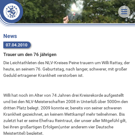
Veranstaltungen
News
Termine & Ergebnisse
Training
Organisatorisches
Unsere LG
Trainingszeiten
News
07.04.2010
Förderverein
Trainer
Über uns
Trauer um den 76 jährigen
Statistik
Sportstätten
Athleten
Unsere Arbeit
Die Leichtathleten des NLV-Kreises Peine trauern um Willi Rattay, der
Downloads
Vorstand
Vorstand
Erfolge
heute, an seinem 76. Geburtstag, nach langer, schwerer, mit großer
Links
Stammvereine
Mitgliedschaft
Bestenlisten
Geduld ertragener Krankheit verstorben ist.
Bekleidung
Sponsoren
Rekorde
Willi hat noch im Alter von 74 Jahren drei Kreisrekorde aufgestellt
FAQ
und bei den NLV-Meisterschaften 2008 in Unterlüß über 5000m den
Kontakt
dritten Platz belegt. 2009 konnte er, bereits von seiner schweren
Krankheit gezeichnet, an keinem Wettkampf mehr teilnehmen. Bis
Anfahrt
zuletzt hat er seine Ehefrau Reintraut, der unser aller Mitgefühl gilt,
bei ihren großartigen Erfolgen(unter anderem vier Deutsche
Meistertitel) begleitet.