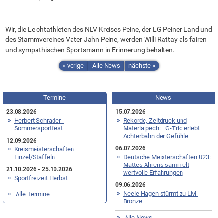
Wir, die Leichtathleten des NLV Kreises Peine, der LG Peiner Land und
des Stammvereines Vater Jahn Peine, werden Willi Rattay als fairen
und sympathischen Sportsmann in Erinnerung behalten.
« vorige
Alle News
nächste »
Termine
News
23.08.2026
15.07.2026
Herbert Schrader -
Rekorde, Zeitdruck und
Sommersportfest
Materialpech: LG-Trio erlebt
Achterbahn der Gefühle
12.09.2026
06.07.2026
Kreismeisterschaften
Einzel/Staffeln
Deutsche Meisterschaften U23:
Mattes Ahrens sammelt
21.10.2026 - 25.10.2026
wertvolle Erfahrungen
Sportfreizeit Herbst
09.06.2026
Neele Hagen stürmt zu LM-
Alle Termine
Bronze
Alle News