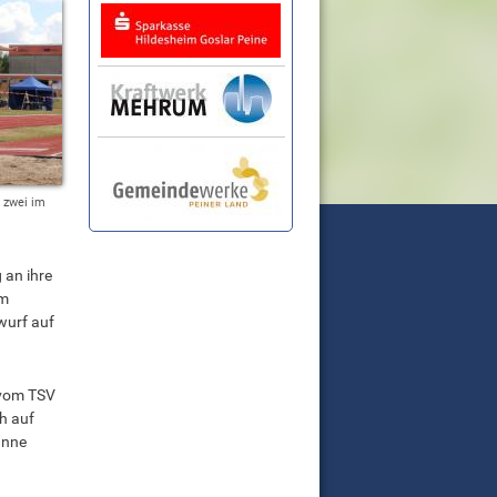
 zwei im
 an ihre
em
wurf auf
 vom TSV
h auf
anne