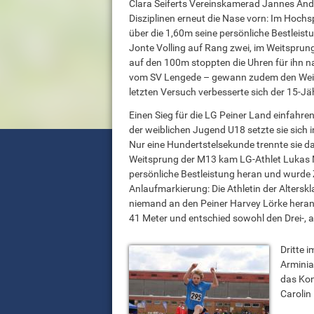
Clara Seiferts Vereinskamerad Jannes And
Disziplinen erneut die Nase vorn: Im Hochs
über die 1,60m seine persönliche Bestleist
Jonte Volling auf Rang zwei, im Weitsprung
auf den 100m stoppten die Uhren für ihn n
vom SV Lengede – gewann zudem den Weit
letzten Versuch verbesserte sich der 15-Jä
Einen Sieg für die LG Peiner Land einfahre
der weiblichen Jugend U18 setzte sie sich 
Nur eine Hundertstelsekunde trennte sie da
Weitsprung der M13 kam LG-Athlet Lukas
persönliche Bestleistung heran und wurde Z
Anlaufmarkierung: Die Athletin der Alter
niemand an den Peiner Harvey Lörke heran: 
41 Meter und entschied sowohl den Drei-, a
Dritte 
Arminia
das Kon
Carol