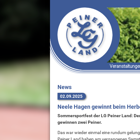
Veranstaltunge
Termine & Er
Organisatori
News
02.09.2025
Neele Hagen gewinnt beim Herb
Sommersportfest der LG Peiner Land: De
gewinnen zwei Peiner.
Das war wieder einmal eine rundum gelung
Peiner Land haben am vergangenen Samstag