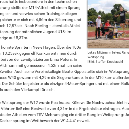
reas hatte insbesondere in den technischen
prung stellte der M14-Athlet mit einem Sprung
ung ein und verwies seinen Trainingskollegen
 sicherte er sich mit 4,86m den Silberrang und
ach 12,87sek. Noah Ebeling – ebenfalls Athlet
sprung der männlichen Jugend U18: Im
hrige auf 5,37m.
n konnte Sprinterin Neele Hagen: Über die 100m
Lukas Mittmann belegt Rang
in 13,25sek gegen elf Konkurrentinnen durch.
Weitsprung.
bei von der zweitplatzierten Enna Peters. Im
[Bild: Steffen Knoblauch]
 Mittmann mit gemessenen 4,52m nah an seine
weiter. Auch seine Vereinskollegin Beate Kippe stellte sich im Weitsprung
sklasse W40 gewann mit 4,29m die Siegerurkunde. In der M10 kam außerd
Der Schüler begeisterte als einziger 4-Meter-Springer und mit einem Ball
ls auch den Vierkampf für sich.
im Weitsprung der W12 wurde Kea Inaara Kökow: Die Nachwuchsathletin
 Vöhrum ließ eine Bestweite von 4,31m in die Ergebnisliste eintragen. Auc
to der Athleten vom TSV Mehrum ging ein dritter Rang im Weitsprung: J
in Decker sprang im Wettbewerb der W14 4,41m weit.