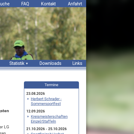
uche
FAQ
Kontakt
Anfahrt
Statistik
Downloads
Links
Erfolge
Bestenlisten
Termine
Rekorde
23.08.2026
Herbert Schrader -
Sommersportfest
gsten
12.09.2026
Kreismeisterschaften
Einzel/Staffeln
er LG
21.10.2026 - 25.10.2026
hren