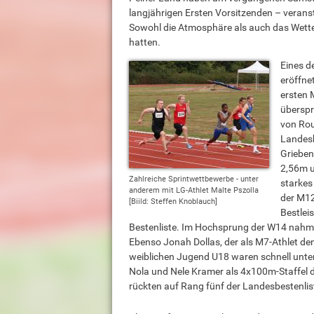
langjährigen Ersten Vorsitzenden – veran
Sowohl die Atmosphäre als auch das Wette
hatten.
Eines d
eröffne
ersten 
überspr
von Rou
Landesb
Grieben
2,56m u
Zahlreiche Sprintwettbewerbe - unter
starkes
anderem mit LG-Athlet Malte Pszolla
der M12
[Biild: Steffen Knoblauch]
Bestlei
Bestenliste. Im Hochsprung der W14 nahm 
Ebenso Jonah Dollas, der als M7-Athlet de
weiblichen Jugend U18 waren schnell unte
Nola und Nele Kramer als 4x100m-Staffel d
rückten auf Rang fünf der Landesbestenlist