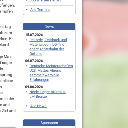
Sportfreizeit Herbst
mpfangen.
Alle Termine
kämpfen
mittag
News
tab zum
15.07.2026
rken: Er
Rekorde, Zeitdruck und
ekord
Materialpech: LG-Trio
erlebt Achterbahn der
Gefühle
ege Max
06.07.2026
d sogar
Deutsche Meisterschaften
in
U23: Mattes Ahrens
tsprung
sammelt wertvolle
Erfahrungen
önliche
en
09.06.2026
Neele Hagen stürmt zu
e.
LM-Bronze
nnen der
ke und
Alle News
 Ziel und
Sponsoren