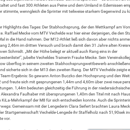
staltet und fast 300 Athleten aus Peine und dem Umland in Edemissen e
r stimmte, wenngleich die Sprinter mit teilweise starkem Gegenwind zu 
er Highlights des Tages: Der Stabhochsprung, der den Wettkampf am Vor
te. Raffael Mecke vom MTV Vechelde war hier einer derjenigen, die den S
Mal in die Hand nahmen. Der M12-Athlet ließ sich davon aber nichts anme
ang 2,46m im dritten Versuch und brach damit den 31 Jahre alten Kreisr
ven Schmidt. „Mit der Höhe belegt er aktuell auch Rang eins in der
estenliste!“, jubelte Vecheldes Trainerin Frauke Mecke. Sein Vereinskoll
ow überflog in seinem zweiten Stabhochsprungwettbewerb anschließen
nd sicherte sich in der M13 den zweiten Rang. Der MTV Vechelde zeigte e
 Team-Ergebnis: So gewann Anton Buczko den Hochsprung und den Wei
 und freute sich mit gesprungenen 1,44m und 4,60m über zwei neue pers
stungen. 1,44m bedeuten gleichzeitig die Führung in der niedersächsisch
Alexandra Faulhaber mit übersprungenen 1,40m den Titel mit nach Haus
n KiLa-Mehrkampf der M8 für sich entscheiden konnte. Auch die Sprinteri
rwegs: Gemeinsam mit der Lengederin Clara Seifert brachten Laura Mec
er Startgemeinschaft Vechelde-Lengede ihr Staffelholz nach 51,90sek ins
e vor.