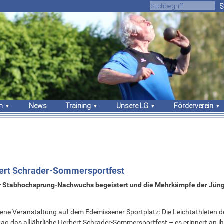
S
n
News
Training
Unsere LG
Förderverein
gebnisse
Trainingszeiten
Über uns
Unsere Arbeit
sches
Trainer
Athleten
Vorstand
Sportstätten
Vorstand
Mitgliedschaft
Stammvereine
Sponsoren
Bekleidung
ert Schrader-Sommersportfest
r Stabhochsprung-Nachwuchs begeistert und die Mehrkämpfe der Jün
ene Veranstaltung auf dem Edemissener Sportplatz: Die Leichtathleten d
 das alljährliche Herbert Schrader-Sommersportfest – es erinnert an i