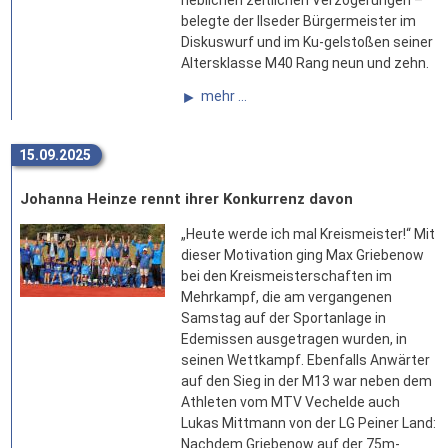
heblichen zeitlichen Verzögerungen –
belegte der Ilseder Bürgermeister im
Diskuswurf und im Ku-gelstoßen seiner
Altersklasse M40 Rang neun und zehn.
mehr ...
15.09.2025
Johanna Heinze rennt ihrer Konkurrenz davon
„Heute werde ich mal Kreismeister!“ Mit
dieser Motivation ging Max Griebenow
bei den Kreismeisterschaften im
Mehrkampf, die am vergangenen
Samstag auf der Sportanlage in
Edemissen ausgetragen wurden, in
seinen Wettkampf. Ebenfalls Anwärter
auf den Sieg in der M13 war neben dem
Athleten vom MTV Vechelde auch
Lukas Mittmann von der LG Peiner Land:
Nachdem Griebenow auf der 75m-