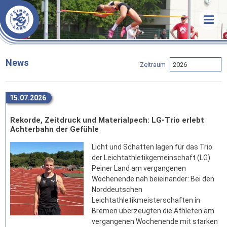
Veranstaltungen
News
Termine & Ergebnisse
Training
Organisatorisches
Unsere LG
Trainingszeiten
News
Zeitraum
Förderverein
Trainer
Über uns
Statistik
Sportstätten
Athleten
Unsere Arbeit
15.07.2026
Downloads
Vorstand
Vorstand
Erfolge
Rekorde, Zeitdruck und Materialpech: LG-Trio erlebt
Links
Stammvereine
Mitgliedschaft
Bestenlisten
Achterbahn der Gefühle
Bekleidung
Sponsoren
Rekorde
Licht und Schatten lagen für das Trio
der Leichtathletikgemeinschaft (LG)
FAQ
Peiner Land am vergangenen
Wochenende nah beieinander: Bei den
Kontakt
Norddeutschen
Anfahrt
Leichtathletikmeisterschaften in
Bremen überzeugten die Athleten am
vergangenen Wochenende mit starken