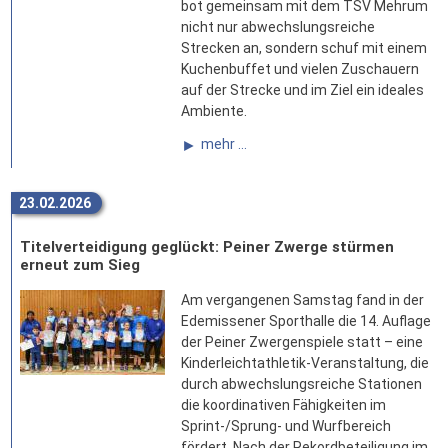
bot gemeinsam mit dem TSV Mehrum
nicht nur abwechslungsreiche
Strecken an, sondern schuf mit einem
Kuchenbuffet und vielen Zuschauern
auf der Strecke und im Ziel ein ideales
Ambiente.
mehr ...
23.02.2026
Titelverteidigung geglückt: Peiner Zwerge stürmen
erneut zum Sieg
Am vergangenen Samstag fand in der
Edemissener Sporthalle die 14. Auflage
der Peiner Zwergenspiele statt – eine
Kinderleichtathletik-Veranstaltung, die
durch abwechslungsreiche Stationen
die koordinativen Fähigkeiten im
Sprint-/Sprung- und Wurfbereich
fördert. Nach der Rekordbeteiligung im